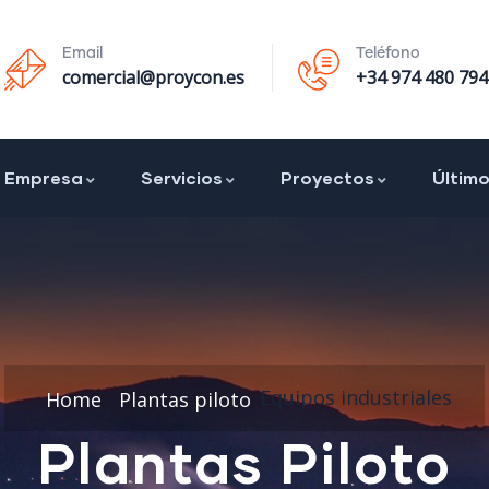
Email
Teléfono
comercial@proycon.es
+34 974 480 794
Empresa
Servicios
Proyectos
Últim
Equipos industriales
Home
Plantas piloto
Plantas Piloto