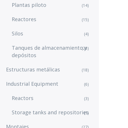
Plantas piloto
(14)
Reactores
(15)
Silos
(4)
Tanques de almacenamiento y
(28)
depósitos
Estructuras metálicas
(18)
Industrial Equipment
(6)
Reactors
(3)
Storage tanks and repositories
(1)
Montajes
(27)